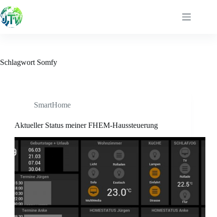
Zum
Inhalt
springen
Schlagwort
Somfy
SmartHome
Aktueller Status meiner FHEM-Haussteuerung