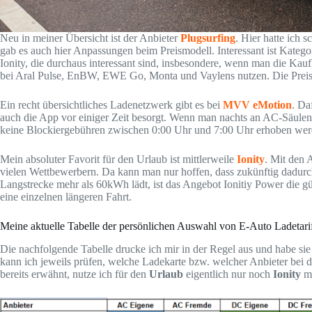
Neu in meiner Übersicht ist der Anbieter
Plugsurfing
. Hier hatte ich 
gab es auch hier Anpassungen beim Preismodell. Interessant ist Kategori
Ionity, die durchaus interessant sind, insbesondere, wenn man die Kau
bei Aral Pulse, EnBW, EWE Go, Monta und Vaylens nutzen. Die Preis
Ein recht übersichtliches Ladenetzwerk gibt es bei
MVV eMotion
. Da
auch die App vor einiger Zeit besorgt. Wenn man nachts an AC-Säulen l
keine Blockiergebühren zwischen 0:00 Uhr und 7:00 Uhr erhoben wer
Mein absoluter Favorit für den Urlaub ist mittlerweile
Ionity
. Mit den 
vielen Wettbewerbern. Da kann man nur hoffen, dass zukünftig dadurch
Langstrecke mehr als 60kWh lädt, ist das Angebot Ionitiy Power die gü
eine einzelnen längeren Fahrt.
Meine aktuelle Tabelle der persönlichen Auswahl von E-Auto Ladetari
Die nachfolgende Tabelle drucke ich mir in der Regel aus und habe 
kann ich jeweils prüfen, welche Ladekarte bzw. welcher Anbieter bei 
bereits erwähnt, nutze ich für den
Urlaub
eigentlich nur noch
Ionity
m