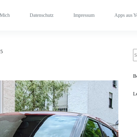
 Mich
Datenschutz
Impressum
Apps aus 
K
25
Er
Be
L