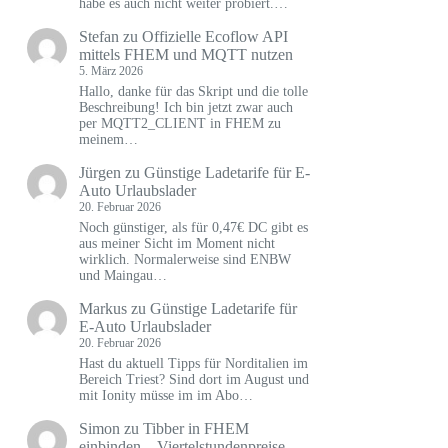
habe es auch nicht weiter probiert.…
Stefan
zu
Offizielle Ecoflow API
mittels FHEM und MQTT nutzen
5. März 2026
Hallo, danke für das Skript und die tolle
Beschreibung! Ich bin jetzt zwar auch
per MQTT2_CLIENT in FHEM zu
meinem…
Jürgen
zu
Günstige Ladetarife für E-
Auto Urlaubslader
20. Februar 2026
Noch günstiger, als für 0,47€ DC gibt es
aus meiner Sicht im Moment nicht
wirklich. Normalerweise sind ENBW
und Maingau…
Markus
zu
Günstige Ladetarife für
E-Auto Urlaubslader
20. Februar 2026
Hast du aktuell Tipps für Norditalien im
Bereich Triest? Sind dort im August und
mit Ionity müsse im im Abo…
Simon
zu
Tibber in FHEM
einbinden – Viertelstundenpreise