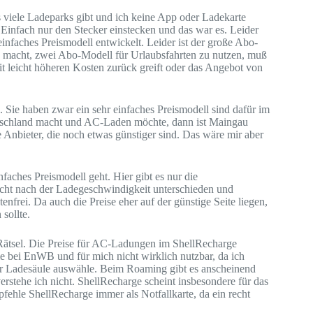
s viele Ladeparks gibt und ich keine App oder Ladekarte
. Einfach nur den Stecker einstecken und das war es. Leider
einfaches Preismodell entwickelt. Leider ist der große Abo-
inn macht, zwei Abo-Modell für Urlaubsfahrten zu nutzen, muß
 leicht höheren Kosten zurück greift oder das Angebot von
Sie haben zwar ein sehr einfaches Preismodell sind dafür im
utschland macht und AC-Laden möchte, dann ist Maingau
 Anbieter, die noch etwas günstiger sind. Das wäre mir aber
nfaches Preismodell geht. Hier gibt es nur die
ht nach der Ladegeschwindigkeit unterschieden und
tenfrei. Da auch die Preise eher auf der günstige Seite liegen,
sollte.
es Rätsel. Die Preise für AC-Ladungen im ShellRecharge
 bei EnWB und für mich nicht wirklich nutzbar, da ich
er Ladesäule auswähle. Beim Roaming gibt es anscheinend
erstehe ich nicht. ShellRecharge scheint insbesondere für das
fehle ShellRecharge immer als Notfallkarte, da ein recht