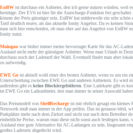
EnBW
ist durchaus ein Anbieter, den ich gerne nutzen würden, weil e
benötige. Der EV6 ist hier für die Autocharge-Funktion frei geschaltet
könnte der Preis günstiger sein. EnBW hat mittlerweile ein sehr schön 
Tarif deutlich teurer, als das aktuelle Ionity Angebot. Da es keinen S
man sich hier entscheiden, ob man eher auf das Angebot von EnBW mit
Ionity nutzt.
Maingau
war bisher immer meine bevorzugte Karte für das AC-Laden. 
Ausland nicht mehr der günstigste Anbieter. Wenn man Urlaub in De
durchaus noch der Ladetarif der Wahl. Eventuell findet man aber lokale
zu aufwendig.
EWE Go
ist aktuell wohl einer des besten Anbieter, wenn es um ein ei
Unterscheidung zwischen EWE Go und anderen Anbietern. Es wird nic
außerdem gibt es
keine Blockiergebühren
. Eine Ladekarte gibt es kos
ist EWE Go ein Ladeanbieter, den man immer in seiner Auswahl haben 
Das Preismodell von
ShellRecharge
ist mir ehrlich gesagt ein klein
Netzwerk muß man immer in der App prüfen. Das ist genauso blöd, wie
Parkplätze mehr nach dem Zielort und nicht nur nach dem Betreiber d
einheitliche Preise, warum man diese nicht sonst auch festlegen kann, v
Ausland eine gute Alternative für AC-Ladungen zu sein. Insgesamt emp
großes Ladenetz abgedeckt wird.