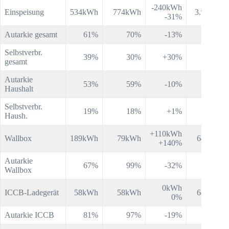
-240kWh
Einspeisung
534kWh
774kWh
3.983Wh
-31%
Autarkie gesamt
61%
70%
-13%
50%
Selbstverbr.
39%
30%
+30%
36%
gesamt
Autarkie
53%
59%
-10%
44%
Haushalt
Selbstverbr.
19%
18%
+1%
22%
Haush.
+110kWh
Wallbox
189kWh
79kWh
646kWh
+140%
Autarkie
67%
99%
-32%
56%
Wallbox
0kWh
ICCB-Ladegerät
58kWh
58kWh
688kWh
0%
Autarkie ICCB
81%
97%
-19%
71%