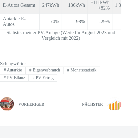
+111kWh
E-Autos Gesamt
247kWh
136kWh
1.334kWh
+82%
Autarkie E-
70%
98%
-29%
64%
Autos
Statistik meiner PV-Anlage (Werte für August 2023 und
Vergleich mit 2022)
Schlagwörter
#
Autarkie
#
Eigenverbrauch
#
Monatsstatistik
#
PV-Bilanz
#
PV-Ertrag
VORHERIGER
NÄCHSTER