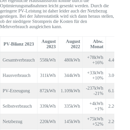
Der eigentliche Haushaltsstrom konnte durch die
Optimierungsmaßnahmen leicht gesenkt werden. Durch die
geringere PV-Leistung ist daher leider auch der Netzbezug
gestiegen. Bei der Jahresstatistik wird sich dann heraus stellen,
ob der niedrigere Strompreis die Kosten für den
Mehrverbrauch ausgleichen kann.
August
August
Abw.
Jahr
PV-Bilanz 2023
2023
2022
Monat
2023
+78kWh
Gesamtverbrauch
558kWh
480kWh
4.403kWh
+16%
+33kWh
Hausverbrauch
311kWh
344kWh
3.069kWh
+10%
-237kWh
PV-Erzeugung
872kWh
1.109kWh
6.183kWh
-21%
+4kWh
Selbstverbrauch
339kWh
335kWh
2.200kWh
+1%
+75kWh
Netzbezug
220kWh
145kWh
2.203kWh
+52%